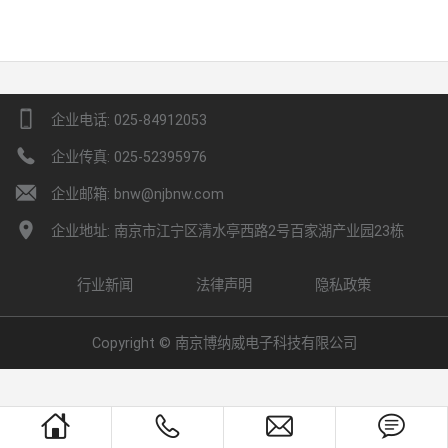
device_phone_portrait
企业电话: 025-84912053
phone_fill
企业传真: 025-52395976
envelope_fill
企业邮箱: bnw@njbnw.com
placemark_fill
企业地址: 南京市江宁区清水亭西路2号百家湖产业园23栋
行业新闻
法律声明
隐私政策
Copyright ©
南京博纳威电子科技有限公司
house
phone
envelope
chat_bubble_text