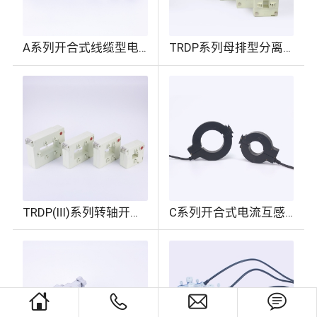
A系列开合式线缆型电......
TRDP系列母排型分离式......
TRDP(Ⅲ)系列转轴开合......
C系列开合式电流互感......
house
phone
envelope
chat_bubble_text