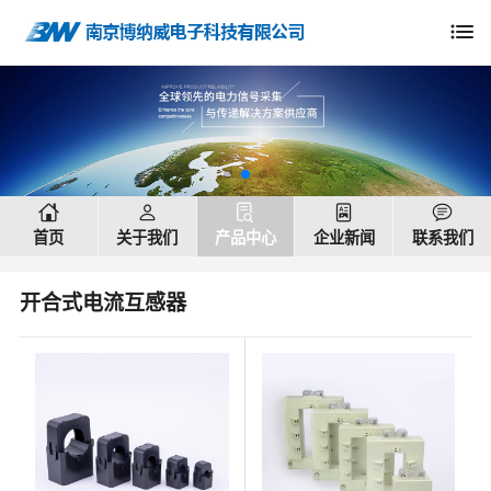
menu
house
person
doc_text_search
doc_richtext
chat_bubble_text
首页
关于我们
产品中心
企业新闻
联系我们
开合式电流互感器