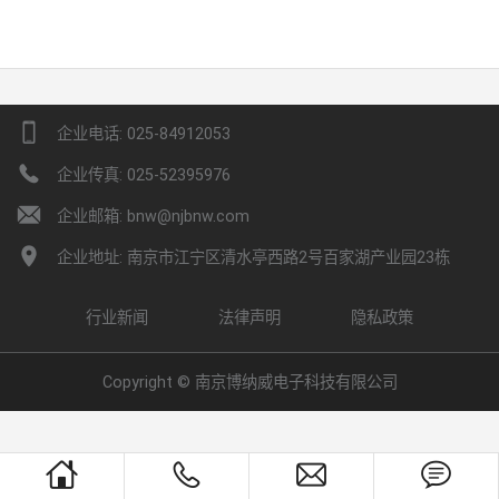
device_phone_portrait
企业电话: 025-84912053
phone_fill
企业传真: 025-52395976
envelope_fill
企业邮箱: bnw@njbnw.com
placemark_fill
企业地址: 南京市江宁区清水亭西路2号百家湖产业园23栋
行业新闻
法律声明
隐私政策
Copyright ©
南京博纳威电子科技有限公司
house
phone
envelope
chat_bubble_text